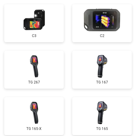
С3
C2
TG 267
TG 167
TG 165-X
TG 165