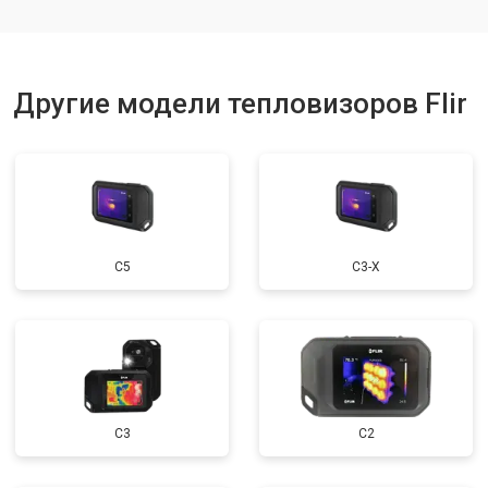
Другие модели тепловизоров Flir
С5
С3-Х
С3
C2